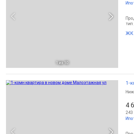
Ипо
Прод
тип
ЖК 
1
из 10
1-к
Ниж
4 
243 
Ипо
Прод