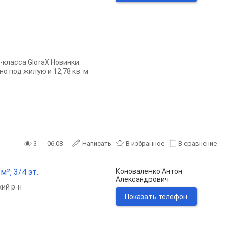
клacca GlоrаХ Hoвинки.
нo пoд жилую и 12,78 кв. м
3
06.08
Написать
В избранное
В сравнение
², 3/4 эт.
Коноваленко Антон
Александрович
ий р-н
Показать телефон