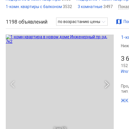
1-комн. квартиры с балконом
3532
3 комнатные
3497
Пока
1198
объявлений
по возрастанию цены
По
1-к
Ниж
3 
152 
Ипо
Прод
тип
ЖК 
1
из 10