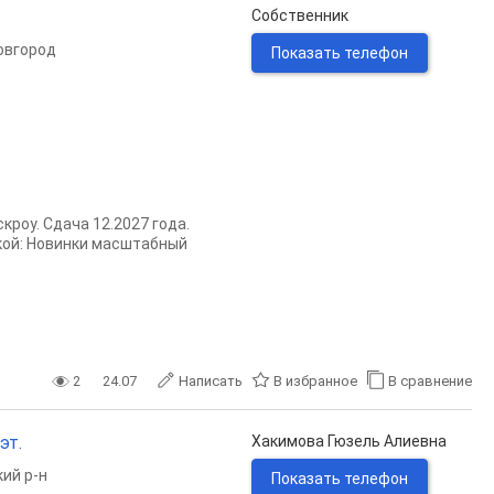
Собственник
овгород
Показать телефон
кроу. Сдача 12.2027 года.
укой: Новинки масштабный
2
24.07
Написать
В избранное
В сравнение
эт.
Хакимова Гюзель Алиевна
ий р-н
Показать телефон