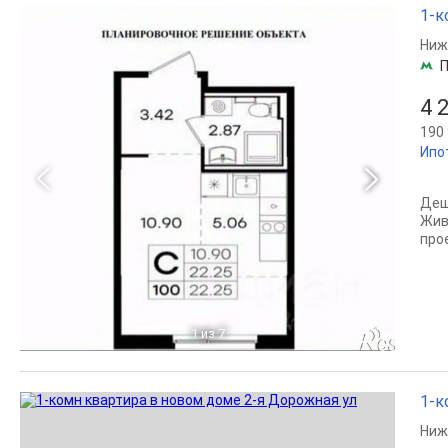
1-к
Ниж
П
4 
190 
Ипо
Деше
Жив
про
1
из 7
1-к
Ниж