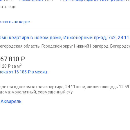
зать ещё
казать на карте
омн квартира в новом доме, Инженерный пр-зд, 7к2, 24.11 м
егородская область
,
Городской округ Нижний Новгород
,
Богородск
667 810 ₽
2
128 ₽ за м
тека от 16 185 ₽ в месяц
ается однокомнатная квартира, 24.11 кв. м, жилая площадь 12.59 кв
 дома: монолитный, совмещенный с/у
Акварель