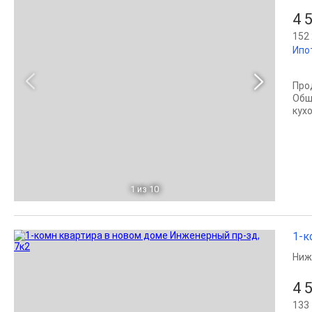
4 
152 
Ипо
Пpо
Общ
куx
1
из 10
1-к
Ниж
4 
133 