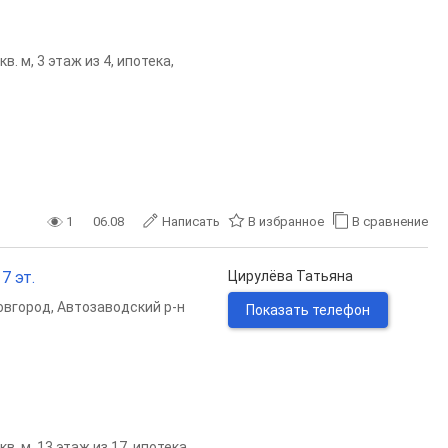
. м, 3 этаж из 4, ипотека,
1
06.08
Написать
В избранное
В сравнение
7 эт.
Цирулёва Татьяна
овгород
,
Автозаводский р-н
Показать телефон
. м, 13 этаж из 17, ипотека,