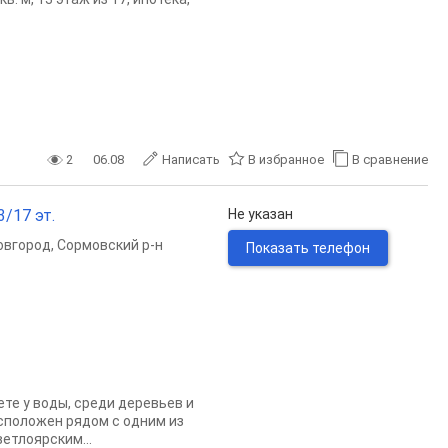
2
06.08
Написать
В избранное
В сравнение
3/17 эт.
Не указан
овгород
,
Сормовский р-н
Показать телефон
ете у воды, среди деревьев и
сположен рядом с одним из
етлоярским...