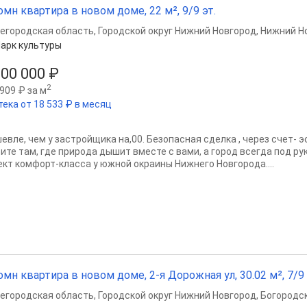
омн квартира в новом доме, 22 м², 9/9 эт.
егородская область
,
Городской округ Нижний Новгород
,
Нижний Н
арк культуры
200 000 ₽
2
909 ₽ за м
тека от 18 533 ₽ в месяц
вле, чем у застройщика на,00. Безопасная сделка , через счет- эс
ите там, где природа дышит вместе с вами, а город всегда под р
ект комфорт-класса у южной окраины Нижнего Новгорода....
омн квартира в новом доме, 2-я Дорожная ул, 30.02 м², 7/9 
егородская область
,
Городской округ Нижний Новгород
,
Богородск