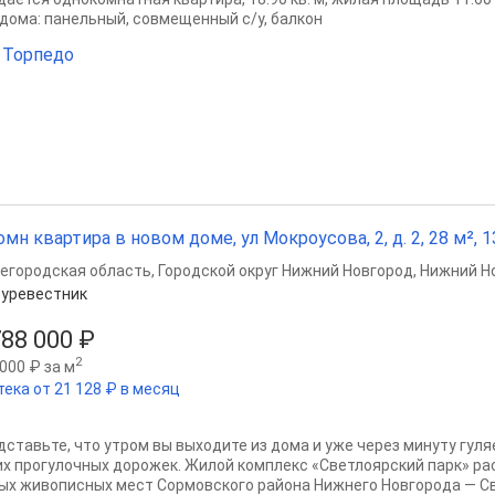
 дома: панельный, совмещенный с/у, балкон
 Торпедо
омн квартира в новом доме, ул Мокроусова, 2, д. 2, 28 м², 1
егородская область
,
Городской округ Нижний Новгород
,
Нижний Н
уревестник
788 000 ₽
2
000 ₽ за м
тека от 21 128 ₽ в месяц
дставьте, что утром вы выходите из дома и уже через минуту гуля
их прогулочных дорожек. Жилой комплекс «Светлоярский парк» ра
ых живописных мест Сормовского района Нижнего Новгорода — Св