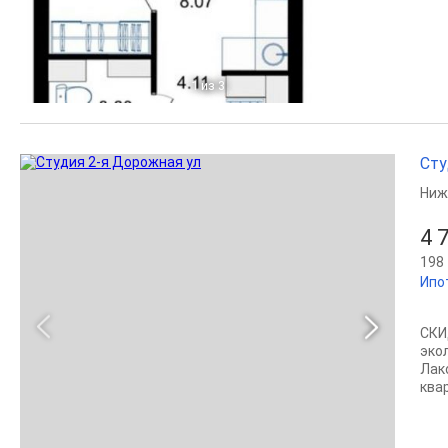
1
из 3
Сту
Ниж
4 
198 
Ипо
СКИ
эко
Лак
квар