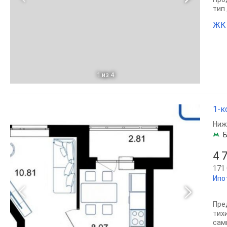
тип
ЖК
1
из 4
1-к
Ниж
Б
4 
171 
Ипо
Пре
тих
сам