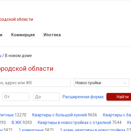
родской области
и
Коммерция
Ипотека
ы
/
В новом доме
ородской области
Новостройки
Расширенная форма
Найти
литные
12270
Квартиры с большой кухней
9656
Квартиры с б
293
В ЖК
9293
Квартиры в новостройках с отделкой
7544
К
ры
5871
1 комнатные
5871
1-комн. квартиры в новостройках
37