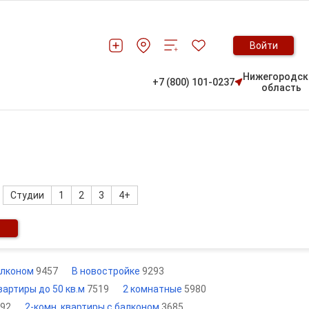
Войти
Нижегородск
+7 (800) 101-0237
область
Студии
1
2
3
4+
алконом
9457
В новостройке
9293
вартиры до 50 кв.м
7519
2 комнатные
5980
92
2-комн. квартиры с балконом
3685