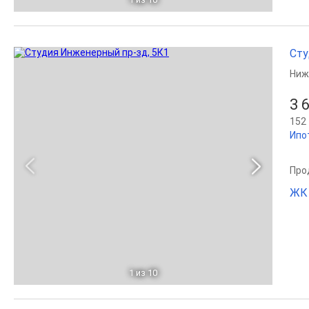
Сту
Ниж
3 
152 
Ипо
Прод
ЖК 
1
из 10