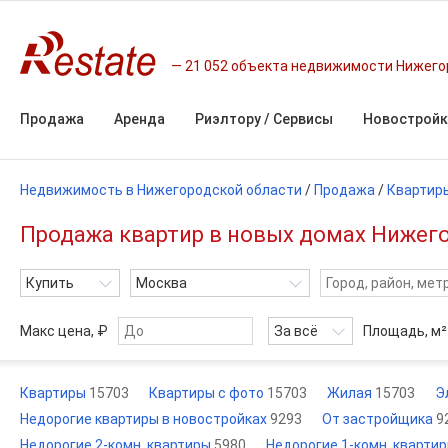
21 052 объекта недвижимости Нижего
Продажа
Аренда
Риэлтору / Сервисы
Новостройк
Недвижимость в Нижегородской области
/
Продажа
/
Квартир
Продажа квартир в новых домах Нижег
Купить
Москва
Макс цена, ₽
За всё
Площадь,
м²
Квартиры
15703
Квартиры с фото
15703
Жилая
15703
Э
Недорогие квартиры в новостройках
9293
От застройщика
9
Недорогие 2-комн. квартиры
5980
Недорогие 1-комн. кварти