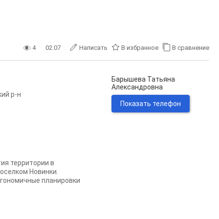
4
02.07
Написать
В избранное
В сравнение
Барышева Татьяна
Александровна
ий р-н
Показать телефон
ия территории в
оселком Новинки.
эргономичные планировки