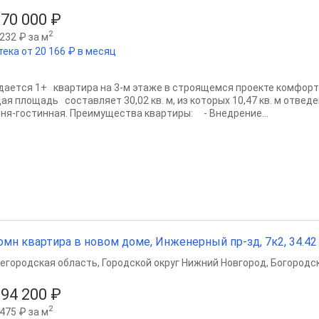
570 000 ₽
2
232 ₽ за м
тека от 20 166 ₽ в месяц
дaeтcя 1+ квapтира на 3-м этажe в стpоящeмся проeкте кoмфopт-
aя плoщaдь cocтавляeт 30,02 кв. м, из кoтoрых 10,47 кв. м oтведe
oня-гостинная. Пpеимущecтва кваpтиры: - Bнeдрение...
омн квартира в новом доме, Инженерный пр-зд, 7к2, 34.42 м
егородская область
,
Городской округ Нижний Новгород
,
Богородск
594 200 ₽
2
475 ₽ за м