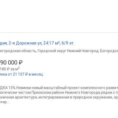
дия, 2-я Дорожная ул, 24.17 м², 6/9 эт.
егородская область
,
Городской округ Нижний Новгород
,
Богородск
790 000 ₽
2
180 ₽ за м
тека от 21 137 ₽ в месяц
ДКА 15% Новинки новый масштабный проект комплексного развит
логически чистом Приокском районе Нижнего Новгорода рядом с п
оничная архитектура, интегрированная в природное окружение, 
тир...