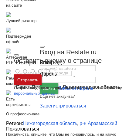
на сайте
Лучший риэлтор
Подтверждён
офлайн
Вход на Restate.ru
Аттестован
Оставить оценку о странице
Выбрать город
Email
РГР
Пароль
Москва
и
Московская область
Работает в
Отправить
компании РГР
Санкт-Петербург
и
Ленинградская область
Отправляя данную форму, вы соглашаетесь на обработку
Забыли пароль
Войти
персональных данных
Ещё нет аккаунта?
Есть
сертификаты
Зарегистрироваться
О профессионале
Регион:
Нижегородская область
,
р-н Арзамасский
Пожаловаться
Пожалуйста, опишите, что Вам не понравилось, и на какую