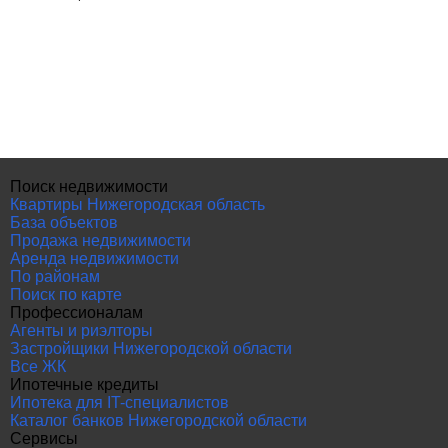
Поиск недвижимости
Квартиры Нижегородская область
База объектов
Продажа недвижимости
Аренда недвижимости
По районам
Поиск по карте
Профессионалам
Агенты и риэлторы
Застройщики Нижегородской области
Все ЖК
Ипотечные кредиты
Ипотека для IT-специалистов
Каталог банков Нижегородской области
Сервисы