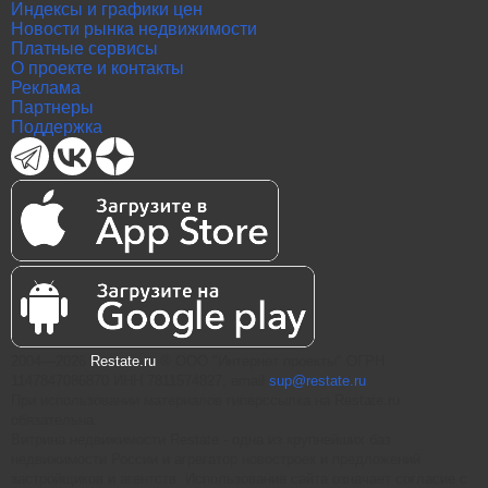
Индексы и графики цен
Новости рынка недвижимости
Платные сервисы
О проекте и контакты
Реклама
Партнеры
Поддержка
2004—2026
Restate.ru
® ООО "Интернет проекты" ОГРН
1147847086870 ИНН 7811574827, email
sup@restate.ru
При использовании материалов гиперссылка на Restate.ru
обязательна.
Витрина недвижимости Restate - одна из крупнейших баз
недвижимости России и агрегатор новостроек и предложений
застройщиков и агентств. Использование сайта означает согласие с