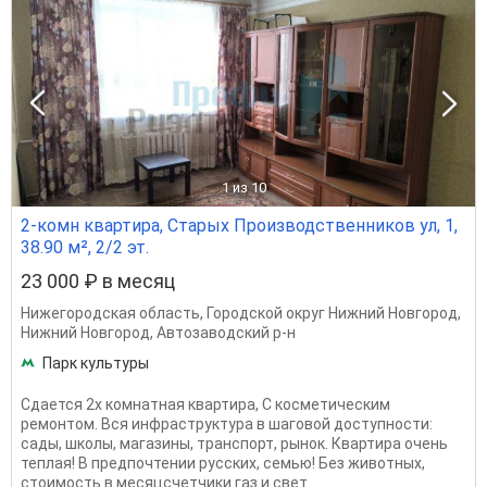
1
из 10
2-комн квартира, Старых Производственников ул, 1,
38.90 м², 2/2 эт.
23 000 ₽ в месяц
Нижегородская область
,
Городской округ Нижний Новгород
,
Нижний Новгород
,
Автозаводский р-н
Парк культуры
Сдается 2х комнатная квартира, С косметическим
ремонтом. Вся инфраструктура в шаговой доступности:
сады, школы, магазины, транспорт, рынок. Квартира очень
теплая! В предпочтении русских, семью! Без животных,
стоимость в месяцсчетчики газ и свет....