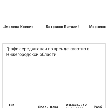
Шмелева Ксения
Батраков Виталий
Марченко
График средних цен по аренде квартир в
Нижегородской области
Тип
Изменение с
Средн. цена
Разброс