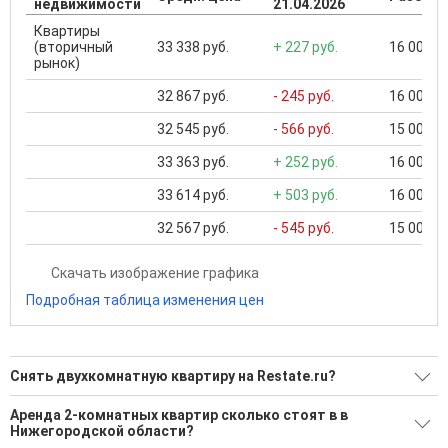
недвижимости
21.04.2026
Квартиры
(вторичный
33 338 руб.
+ 227 руб.
16 000 ..
рынок)
32 867 руб.
- 245 руб.
16 000 ..
32 545 руб.
- 566 руб.
15 000 ..
33 363 руб.
+ 252 руб.
16 000 ..
33 614 руб.
+ 503 руб.
16 000 ..
32 567 руб.
- 545 руб.
15 000 ..
Скачать изображение графика
Подробная таблица изменения цен
Снять двухкомнатную квартиру на Restate.ru?
Ищите, как Снять двухкомнатную квартиру?
Аренда 2-комнатных квартир сколько стоят в в
Нижегородской области?
684 актуальных и проверенных объявления