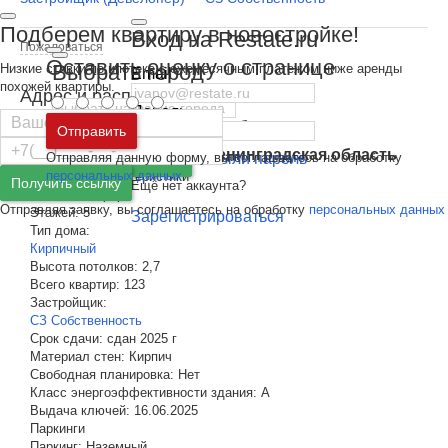
Подберем квартиру в новостройке!
Вход на Restate.ru
Пожаловаться
Оставить оценку о странице
Выбрать город
Низкие ставки по ипотеке с ежемесячным платежом ниже аренды
Email
похожей квартиры.
Адрес и расположение дома
Пароль
Москва
и
Московская область
Отправить
Регион
Нижегородская область
Санкт-Петербург
и
Ленинградская область
Улица
Бор
,
улица Молодёжная
Отправляя данную форму, вы соглашаетесь на обработку
Забыли пароль
Войти
персональных данных
Основные характеристики
Получить ссылку
Ещё нет аккаунта?
Класс:
Комфорт
Отправляя заявку, вы соглашаетесь на обработку
персональных данных
Этажей:
5
Зарегистрироваться
Тип дома:
Кирпичный
Высота потолков:
2,7
Всего квартир:
123
Застройщик:
СЗ Собственность
Срок сдачи:
сдан 2025 г
Материал стен:
Кирпич
Свободная планировка:
Нет
Класс энергоэффективности здания:
A
Выдача ключей:
16.06.2025
Паркинги
Паркинг:
Наземный