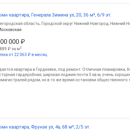
омн квартира, Генерала Зимина ул, 20, 36 м², 6/9 эт.
егородская область
,
Городской округ Нижний Новгород
,
Нижний Н
Московская
000 000 ₽
2
889 ₽ за м
тека от 22 063 ₽ в месяц
дается квартира в Гордеевке, под ремонт. Отличная планировка, б
сторная гардеробная, широкая лоджия почти 5 кв м, очень хороше
омагистралей рядом, но в то же время остановки общественного т
омн квартира, Фрунзе ул, 4а, 68 м², 2/5 эт.