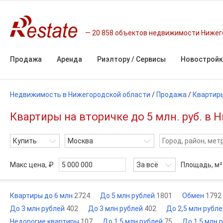
20 858 объектов недвижимости Нижег
Продажа
Аренда
Риэлтору / Сервисы
Новостройк
Недвижимость в Нижегородской области
/
Продажа
/
Квартир
Квартиры на вторичке до 5 млн. руб. в
Купить
Москва
Макс цена, ₽
За всё
Площадь,
м²
Квартиры до 6 млн
2724
До 5 млн рублей
1801
Обмен
1792
До 3 млн рублей
402
До 3 млн рублей
402
До 2,5 млн рубл
Недорогие квартиры
107
До 1,5 млн рублей
75
До 1,5 млн 