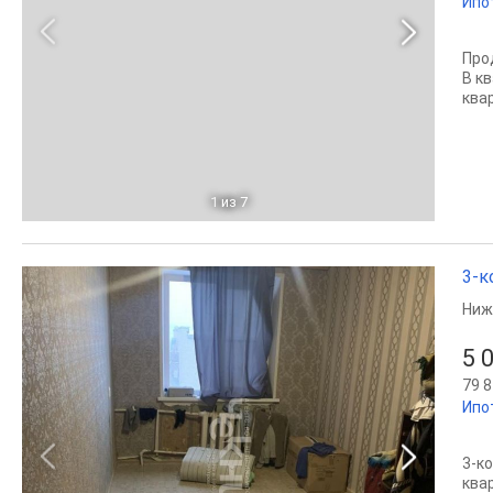
Ипо
Про
В к
ква
1
из 7
3-к
Ниж
5 
79 8
Ипо
3-к
ква