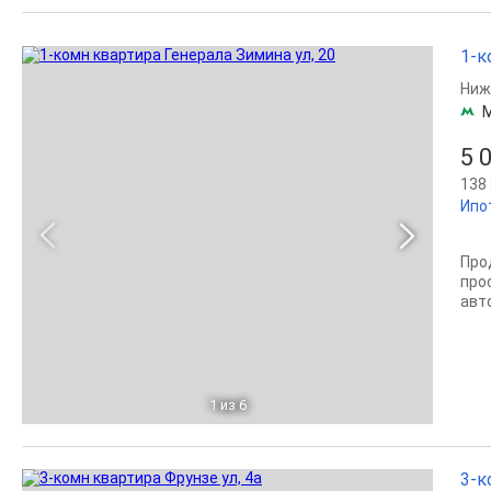
1-к
Ниж
5 
138 
Ипо
Про
про
авт
1
из 6
3-к