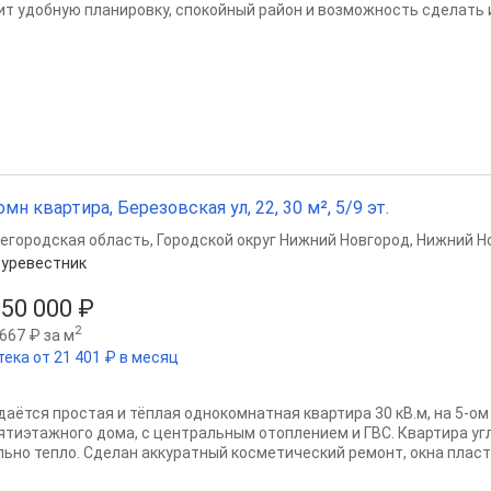
ит удобную планировку, спокойный район и возможность сделать и
омн квартира, Березовская ул, 22, 30 м², 5/9 эт.
егородская область
,
Городской округ Нижний Новгород
,
Нижний Н
уревестник
850 000 ₽
2
667 ₽ за м
тека от 21 401 ₽ в месяц
даётся простая и тёплая однокомнатная квартира 30 кВ.м, на 5-о
ятиэтажного дома, с центральным отоплением и ГВС. Квартира угл
льно тепло. Сделан аккуратный косметический ремонт, окна пласти