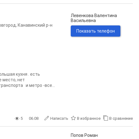
Левенкова Валентина
Васильевна
овгород
,
Канавинский р-н
Показать телефон
ольшая кухня . есть
е место, нет
ранспорта и метро -все...
5
06.08
Написать
В избранное
В сравнение
Попов Роман