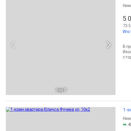
Ниж
5 
73 5
Ипо
В п
Изо
сто
1
из 7
1-к
Ниж
К