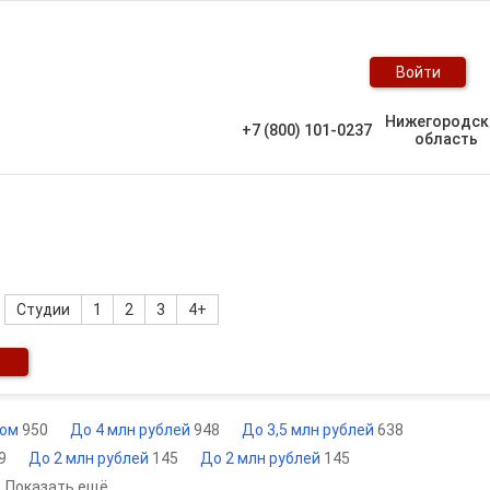
Войти
Нижегородск
+7 (800) 101-0237
область
Студии
1
2
3
4+
ном
950
До 4 млн рублей
948
До 3,5 млн рублей
638
9
До 2 млн рублей
145
До 2 млн рублей
145
Показать ещё