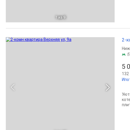
1
из 9
2-к
Ниж
Г
5 
132 
Ипо
Уют
кот
пли