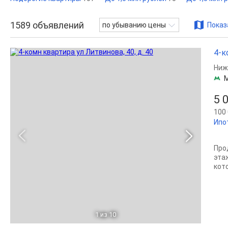
1589
объявлений
по убыванию цены
Показ
4-к
Ниж
5 
100 
Ипо
Про
эта
кото
1
из 10