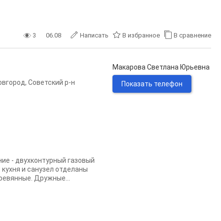
3
06.08
Написать
В избранное
В сравнение
Макарова Светлана Юрьевна
овгород
,
Советский р-н
Показать телефон
ие - двухконтурный газовый
, кухня и санузел отделаны
ревянные. Дружные...