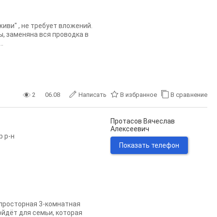
иви" , не требует вложений.
, заменяна вся проводка в
.
2
06.08
Написать
В избранное
В сравнение
Протасов Вячеслав
Алексеевич
р р-н
Показать телефон
 просторная 3-комнатная
ойдёт для семьи, которая