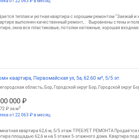
тека от 22 063 ₽ в месяц
дается теплая и уютная квартира с хорошим ремонтом "Заежай и ж
вaртирe выполнен качественный ремонт, : Выровнены стены и полы
ртире, окна все пластиковые, потолки натяжные, хорошая входная..
омн квартира, Первомайская ул, 5а, 62.60 м², 5/5 эт.
егородская область
,
Бор
,
Городской округ Бор
,
Городской округ Бо
000 000 ₽
2
72 ₽ за м
тека от 22 063 ₽ в месяц
омнатная квартира 62,6 м, 5/5 этаж ТРЕБУЕТ РЕМОНТА Продаётся
ртира площадью 62,6 м на 5 этаже 5-этажного дома. Квартира под