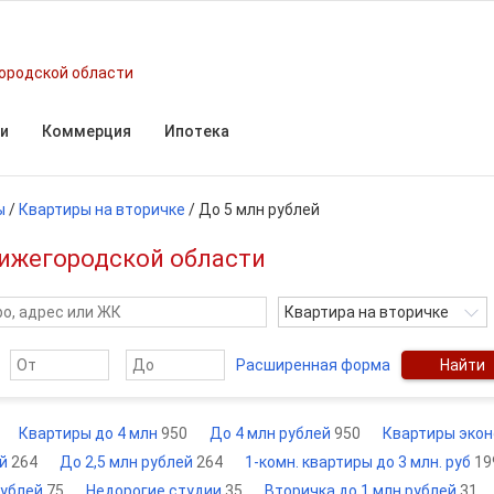
ородской области
и
Коммерция
Ипотека
ы
/
Квартиры на вторичке
/
До 5 млн рублей
 Нижегородской области
Квартира на вторичке
Расширенная форма
Найти
Квартиры до 4 млн
950
До 4 млн рублей
950
Квартиры эко
ей
264
До 2,5 млн рублей
264
1-комн. квартиры до 3 млн. руб
19
рублей
75
Недорогие студии
35
Вторичка до 1 млн рублей
31