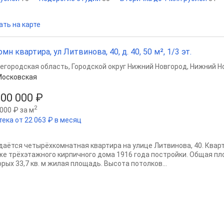
ать на карте
омн квартира, ул Литвинова, 40, д. 40, 50 м², 1/3 эт.
егородская область
,
Городской округ Нижний Новгород
,
Нижний Н
Московская
000 000 ₽
2
000 ₽ за м
тека от 22 063 ₽ в месяц
даётся четырёхкомнатная квартира на улице Литвинова, 40. Квар
же трёхэтажного кирпичного дома 1916 года постройки. Общая пло
рых 33,7 кв. м жилая площадь. Высота потолков...