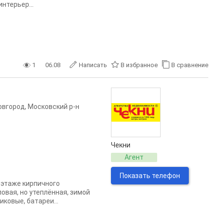
нтерьер...
1
06.08
Написать
В избранное
В сравнение
овгород
,
Московский р-н
Чекни
Агент
Показать телефон
м этаже кирпичного
овая, но утеплённая, зимой
ковые, батареи...