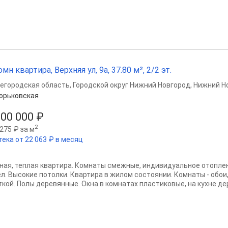
омн квартира, Верхняя ул, 9а, 37.80 м², 2/2 эт.
егородская область
,
Городской округ Нижний Новгород
,
Нижний Н
орьковская
000 000 ₽
2
275 ₽ за м
тека от 22 063 ₽ в месяц
ная, теплая квартира. Комнаты смежные, индивидуальное отоплен
ел. Высокие потолки. Квартира в жилом состоянии. Комнаты - обои
ткой. Полы деревянные. Окна в комнатах пластиковые, на кухне де