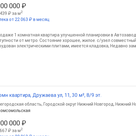
000 000 ₽
2
439 ₽ за м
тека от 22 063 ₽ в месяц
родаже 1 комнатная квартира улучшенной планировки в Автозавод
тупности от метро. Состояние хорошее, жилое. с/узел совместный
рудован электрическими плитами, имеется кладовка, Недавно заме
омн квартира, Дружаева ул, 11, 30 м², 8/9 эт.
егородская область
,
Городской округ Нижний Новгород
,
Нижний Н
Комсомольская
000 000 ₽
2
667 ₽ за м