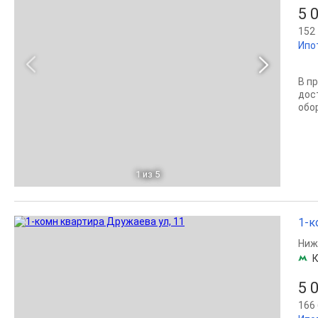
5 
152 
Ипо
В п
дос
обо
1
из 5
1-к
Ниж
5 
166 