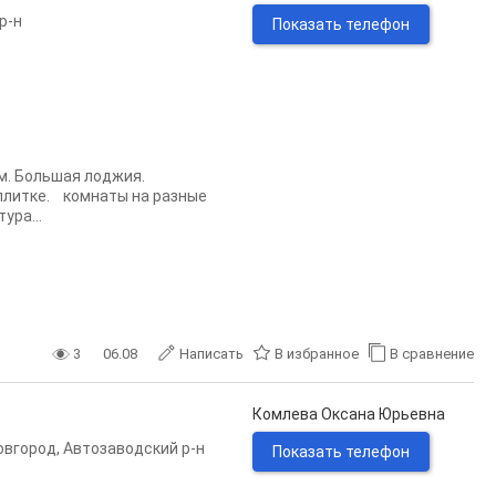
р-н
Показать телефон
 м. Большая лоджия.
плитке. комнаты на разные
ура...
3
06.08
Написать
В избранное
В сравнение
Комлева Оксана Юрьевна
овгород
,
Автозаводский р-н
Показать телефон