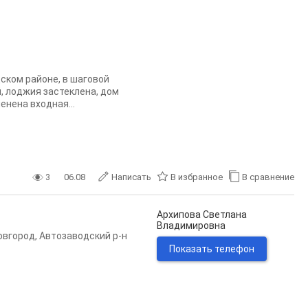
ском районе, в шаговой
, лоджия застеклена, дом
нена входная...
3
06.08
Написать
В избранное
В сравнение
Архипова Светлана
Владимировна
овгород
,
Автозаводский р-н
Показать телефон