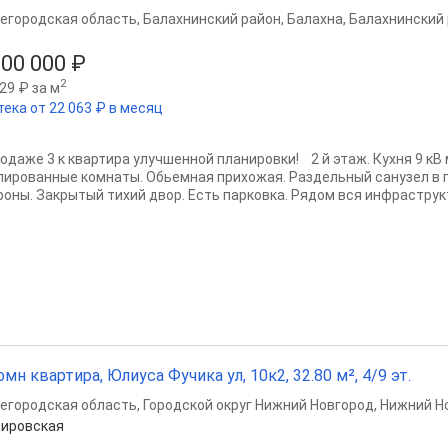
егородская область
,
Балахнинский район
,
Балахна
,
Балахнинский 
000 000 ₽
2
29 ₽ за м
тека от 22 063 ₽ в месяц
родаже 3 к квартира улучшенной планировки! 2 й этаж. Кухня 9 кВ
лированные комнаты. Обьемная прихожая. Раздельный санузел в 
роны. Закрытый тихий двор. Есть парковка. Рядом вся инфраструкт
омн квартира, Юлиуса Фучика ул, 10к2, 32.80 м², 4/9 эт.
егородская область
,
Городской округ Нижний Новгород
,
Нижний Н
ировская