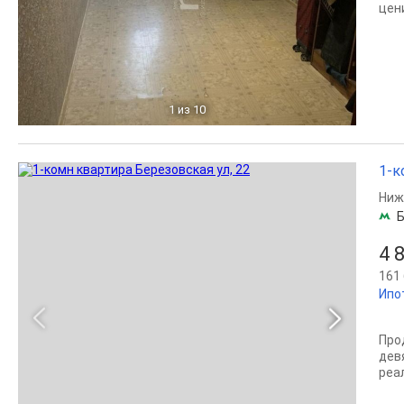
цен
1
из 10
1-к
Ниж
Б
4 
161 
Ипо
Про
дев
реа